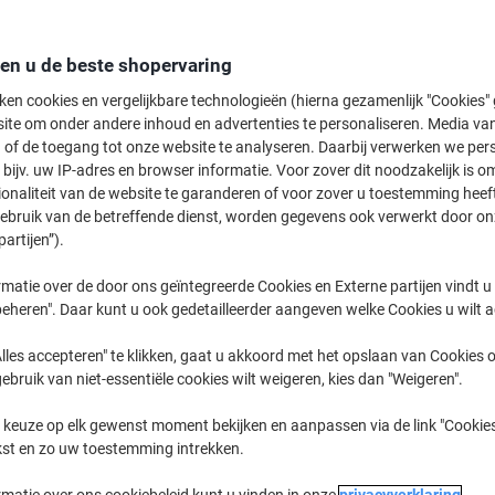
Koop Meer,
Bespaar Meer
67,99 €
Stuk
den u de beste shopervaring
Vanaf 4 Stuks
82,27 € Incl. btw
ken cookies en vergelijkbare technologieën (hierna gezamenlijk "Cookies
ite om onder andere inhoud en advertenties te personaliseren. Media van
Aantal
Excl. btw
 of de toegang tot onze website te analyseren. Daarbij verwerken we pers
bijv. uw IP-adres en browser informatie. Voor zover dit noodzakelijk is o
Stuk
1
70,09 €
ionaliteit van de website te garanderen of voor zover u toestemming hee
gebruik van de betreffende dienst, worden gegevens ook verwerkt door on
Stuks
2-3
69,09 €
-1%
partijen”).
Stuks
4+
67,99 €
-2%
matie over de door ons geïntegreerde Cookies en Externe partijen vindt u
eheren". Daar kunt u ook gedetailleerder aangeven welke Cookies u wilt 
Momenteel op voorraad
Levertijd 
lles accepteren" te klikken, gaat u akkoord met het opslaan van Cookies o
Aantal
gebruik van niet-essentiële cookies wilt weigeren, kies dan "Weigeren".
Aan een lijst toevoegen
 keuze op elk gewenst moment bekijken en aanpassen via de link "Cookies
kst en zo uw toestemming intrekken.
Leveringsinformatie
Betali