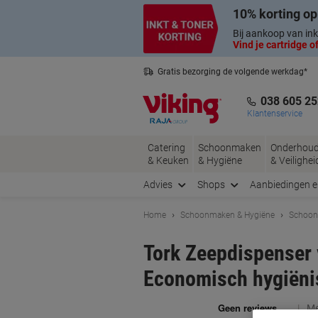
Meteen
Meteen
10% korting op
naar
naar
inhoud
navigatie
Bij aankoop van ink
Vind je cartridge of
Gratis bezorging de volgende werkdag*
Belgische klantenservice
038 605 25
Klantenservice
Catering
Schoonmaken
Onderhou
& Keuken
& Hygiëne
& Veilighei
Advies
Shops
Aanbiedingen 
Home
Schoonmaken & Hygiëne
Schoon
Tork Zeepdispenser 
Economisch hygiëni
Me