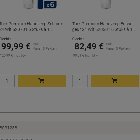
Tork Premium Handzeep Schuim
Tork Premium Handzeep Frisse
S4 Wit 520701 6 Stuks à 1 L
geur S4 Wit 520501 6 Stuks à 1 L
Slechts
Slechts
99,99 €
82,49 €
Pak
Pak
Vanaf 5 Pakken
Vanaf 5 Pakken
120,99 € Incl. btw
99,81 € Incl. btw
Aantal
Aantal
In winkelwagen
In winkelwagen
8031288