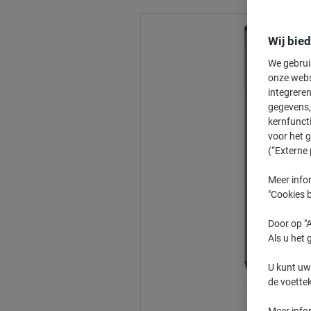
Wij bie
We gebrui
onze webs
integreren
gegevens, 
kernfunct
voor het 
(“Externe 
Meer infor
"Cookies b
Door op "A
Als u het 
U kunt uw
de voette