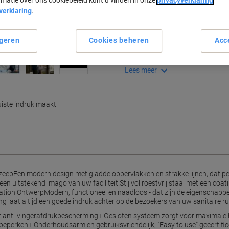
rmatie over ons cookiebeleid kunt u vinden in onze
privacyverklaring
verklaring
.
Belangrijkste specificaties
Roestvrij staal design
Anti-vingerafdruklaag
geren
Cookies beheren
Acc
Modern en stijlvol uiterlijk
Hygiënisch gesloten systeem
Lees meer
iste indruk maakt
eepEen modern design met gladde oppervlakken en strakke lijnen, dat per
en uitstekend imago van uw faciliteit.Stijlvol roestvrij staal met een coa
vation OntwerpModern, functioneel en naadloos - dat zijn de eigenschappe
 laat altijd een goede indruk achter op de bezoekers van uw sanitaire ru
met anti-vingerafdrukbescherming+ Gesloten systeem zorgt voor maximal
beperken+ Onderhoudsarm en gebruiksvriendelijk, "Easy to use" gecerti