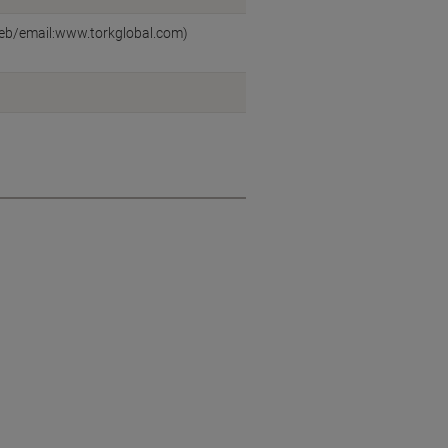
web/email:www.torkglobal.com)