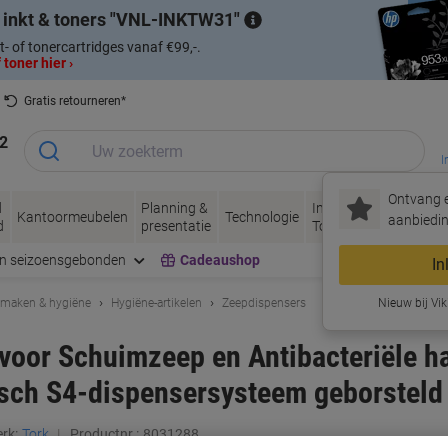
 inkt & toners
VNL-INKTW31
t- of tonercartridges vanaf €99,-.
 toner hier ›
Gratis retourneren*
2
I
Ontvang e
d
Planning &
Inkt &
Papier, Envel
Kantoormeubelen
Technologie
aanbiedin
d
presentatie
Toner
& Verpakken
en seizoensgebonden
Cadeaushop
In
maken & hygiëne
Hygiëne-artikelen
Zeepdispensers
Nieuw bij Vik
voor Schuimzeep en Antibacteriële h
sch S4-dispensersysteem geborsteld 
rk:
Tork
Productnr.:
8031288