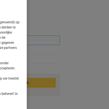
" genoemd) op
 derden te
Korting
oonlijke
m de
ft gegeven
ze partners
 onder
accepteren.
2-3 werkdagen
p uw toestel.
In winkelwagen
 beheren" in
ngswijzen