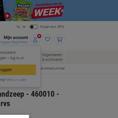
Close
NL
Prijzen excl. BTW.
Mijn account
nloggen/Registreren
xclusieve
oppen
Organiseren
Kantoorartikelen
gen – log nu in.
& Archiveren
Snel bestellen met artikelnummer
loggen
ing?
Meld u nu aan
andzeep - 460010 -
rvs