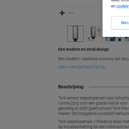
Meer info
en
cookie
Wei
Een modern en strak design
Een modern, naadloos ontwerp dat de ju
Lees volledige beschrijving
Beschrijving
Tork sensor zeepdispenser voor schuimz
ruimte.Zorg voor een goede indruk voor e
geweldig en blijft goed schoon.Tork Ele
maken. De hoogglans kunststof behuizing
Tork zeepdispenser:+ Roestvrij staal 
op kruisbesmetting tot een minimum te 