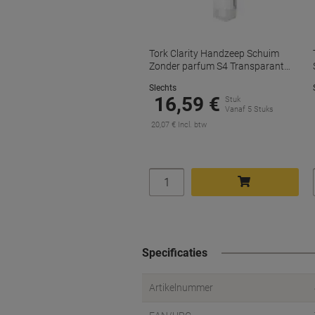
Tork Clarity Handzeep Schuim
Zonder parfum S4 Transparant
520201 1 L
Slechts
16,59 €
Stuk
Vanaf 5 Stuks
20,07 € Incl. btw
Aantal
In winkelwagen
Specificaties
Artikelnummer