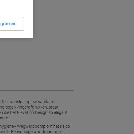
epteren
fect aansluit op uw sanitaire
ting tegen vingerafdrukken, staat
n die het Elevation Design zo elegant
imte.
e hygiëne+ Wegwerppomp om het risico
ficeerd+ Eenvoudige wandmontage -