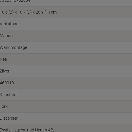
7322540782004
10,6 (B) x 10,7 (D) x 28,9 (H) cm
Afsluitbaar
Manueel
Wandmontage
Nee
Zilver
460010
Kunststof
Tork
Dispenser
Essity Hygiene and Health AB