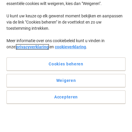
essentiële cookies wilt weigeren, kies dan "Weigeren".
U kunt uw keuze op elk gewenst moment bekijken en aanpassen
via de link "Cookies beheren" in de voettekst en zo uw
toestemming intrekken.
Meer informatie over ons cookiebeleid kunt u vinden in
onze
privacyverklaring
en
cookieverklaring
.
Cookies beheren
Weigeren
Accepteren
Voor intensief gebruik
Met de Franse teksten: répondu, commandé, emballé, annulé,
facturé, verifié, réceptionné, livré, payé, recu, expedié.
Lees volledige beschrijving
Koop Meer,
Bespaar Meer