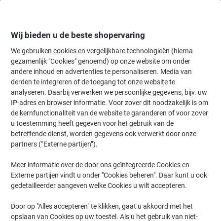
Meteen
Meteen
naar
naar
inhoud
navigatie
Wij bieden u de beste shopervaring
We gebruiken cookies en vergelijkbare technologieën (hierna
gezamenlijk "Cookies" genoemd) op onze website om onder
Home
andere inhoud en advertenties te personaliseren. Media van
Kantoorartikelen
Bureaubenodigdheden
Stempels
Tekst- & 
derden te integreren of de toegang tot onze website te
Trodat 5117FR Kantoorstempel Zwart Frans
analyseren. Daarbij verwerken we persoonlijke gegevens, bijv. uw
IP-adres en browser informatie. Voor zover dit noodzakelijk is om
de kernfunctionaliteit van de website te garanderen of voor zover
Merk:
Trodat
Productnr.:
4518441
u toestemming heeft gegeven voor het gebruik van de
betreffende dienst, worden gegevens ook verwerkt door onze
partners (“Externe partijen”).
Meer informatie over de door ons geïntegreerde Cookies en
Externe partijen vindt u onder "Cookies beheren". Daar kunt u ook
gedetailleerder aangeven welke Cookies u wilt accepteren.
Door op "Alles accepteren" te klikken, gaat u akkoord met het
opslaan van Cookies op uw toestel. Als u het gebruik van niet-