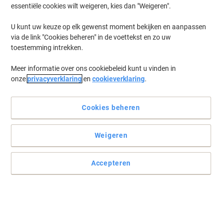
essentiële cookies wilt weigeren, kies dan "Weigeren".
U kunt uw keuze op elk gewenst moment bekijken en aanpassen
via de link "Cookies beheren" in de voettekst en zo uw
toestemming intrekken.
Meer informatie over ons cookiebeleid kunt u vinden in
onze
privacyverklaring
en
cookieverklaring
.
Cookies beheren
Eenvoudig uw afval beheren met deze prullenbak van Vepa bin
Weigeren
Deze prullenbak van Vepa Bins heeft een hoge capaciteit om al uw
dagelijkse afval bij elkaar te houden.
Accepteren
Lees volledige beschrijving
Koop Meer,
Bespaar Meer
75,49 €
Stuk
Vanaf 3 Stuks
91,34 € Incl. btw