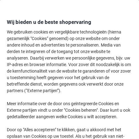
Meteen
Meteen
naar
naar
inhoud
navigatie
Wij bieden u de beste shopervaring
We gebruiken cookies en vergelijkbare technologieën (hierna
gezamenlijk "Cookies" genoemd) op onze website om onder
Home
andere inhoud en advertenties te personaliseren. Media van
Schoonmaken & Hygiëne
Schoonmaken & hygiëne
Prullenbakke
derden te integreren of de toegang tot onze website te
Vepa Bins Prullenbak Vlamdovend
analyseren. Daarbij verwerken we persoonlijke gegevens, bijv. uw
IP-adres en browser informatie. Voor zover dit noodzakelijk is om
de kernfunctionaliteit van de website te garanderen of voor zover
Merk:
Vepa Bins
Productnr.:
1003382
u toestemming heeft gegeven voor het gebruik van de
betreffende dienst, worden gegevens ook verwerkt door onze
partners (“Externe partijen”).
Meer informatie over de door ons geïntegreerde Cookies en
Externe partijen vindt u onder "Cookies beheren". Daar kunt u ook
gedetailleerder aangeven welke Cookies u wilt accepteren.
Door op "Alles accepteren" te klikken, gaat u akkoord met het
opslaan van Cookies op uw toestel. Als u het gebruik van niet-