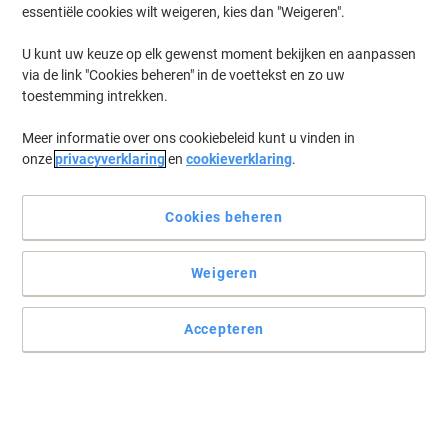
essentiële cookies wilt weigeren, kies dan "Weigeren".
U kunt uw keuze op elk gewenst moment bekijken en aanpassen
via de link "Cookies beheren" in de voettekst en zo uw
toestemming intrekken.
Meer informatie over ons cookiebeleid kunt u vinden in
onze
privacyverklaring
en
cookieverklaring
.
Cookies beheren
Weigeren
Accepteren
Eenvoudig te openen en sluiten
Dankzij de veilige sluiting, de kleefstrip, geven deze Viking
enveloppen uw post een professionele uitstraling.
Lees volledige beschrijving