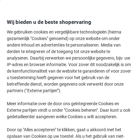
Meteen
Meteen
naar
naar
inhoud
navigatie
Wij bieden u de beste shopervaring
We gebruiken cookies en vergelijkbare technologieën (hierna
gezamenlijk "Cookies" genoemd) op onze website om onder
Home
andere inhoud en advertenties te personaliseren. Media van
Papier, Enveloppen & Verpakken
Verpakken & verzenden
Envelop
derden te integreren of de toegang tot onze website te
Viking Zak-enveloppen B4 135 g/m² Wit Zonder Venster
analyseren. Daarbij verwerken we persoonlijke gegevens, bijv. uw
Kleefstrip 100 Stuks
IP-adres en browser informatie. Voor zover dit noodzakelijk is om
de kernfunctionaliteit van de website te garanderen of voor zover
u toestemming heeft gegeven voor het gebruik van de
Merk:
Viking
Productnr.:
2970041
betreffende dienst, worden gegevens ook verwerkt door onze
partners (“Externe partijen”).
Meer informatie over de door ons geïntegreerde Cookies en
Eigen
merk
Externe partijen vindt u onder "Cookies beheren". Daar kunt u ook
gedetailleerder aangeven welke Cookies u wilt accepteren.
Door op "Alles accepteren" te klikken, gaat u akkoord met het
opslaan van Cookies op uw toestel. Als u het gebruik van niet-