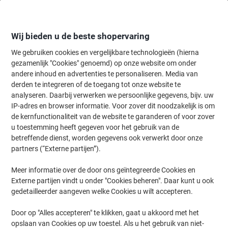
Meteen
Meteen
naar
naar
inhoud
navigatie
Wij bieden u de beste shopervaring
We gebruiken cookies en vergelijkbare technologieën (hierna
gezamenlijk "Cookies" genoemd) op onze website om onder
Home
andere inhoud en advertenties te personaliseren. Media van
Papier, Enveloppen & Verpakken
Verpakken & verzenden
Envelop
derden te integreren of de toegang tot onze website te
Viking enveloppen zonder venster E4 280 (B) x 400 (H)
analyseren. Daarbij verwerken we persoonlijke gegevens, bijv. uw
mm kleefstrip bruin 150 g/m² 100 stuks
IP-adres en browser informatie. Voor zover dit noodzakelijk is om
de kernfunctionaliteit van de website te garanderen of voor zover
u toestemming heeft gegeven voor het gebruik van de
Merk:
Viking
Productnr.:
2096198
betreffende dienst, worden gegevens ook verwerkt door onze
partners (“Externe partijen”).
Meer informatie over de door ons geïntegreerde Cookies en
Eigen
merk
Externe partijen vindt u onder "Cookies beheren". Daar kunt u ook
gedetailleerder aangeven welke Cookies u wilt accepteren.
Duurzaam
Door op "Alles accepteren" te klikken, gaat u akkoord met het
opslaan van Cookies op uw toestel. Als u het gebruik van niet-