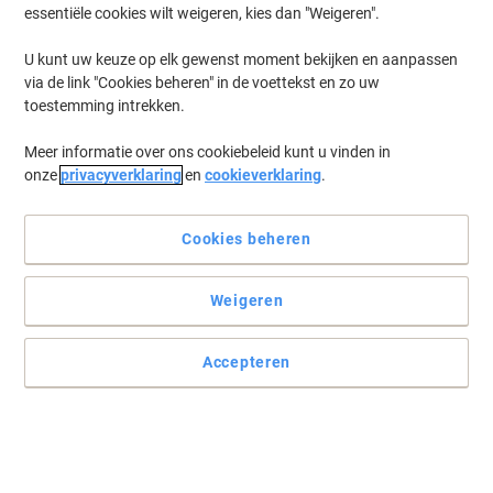
essentiële cookies wilt weigeren, kies dan "Weigeren".
U kunt uw keuze op elk gewenst moment bekijken en aanpassen
via de link "Cookies beheren" in de voettekst en zo uw
toestemming intrekken.
Meer informatie over ons cookiebeleid kunt u vinden in
onze
privacyverklaring
en
cookieverklaring
.
Cookies beheren
Weigeren
Accepteren
Vertrouw op betrouwbare kwaliteit met Viking
Verzend uw brieven met deze E4 150 g/m² bruine enveloppen van
Viking en bescherm ze tegen de nieuwsgierigheid van anderen.
Lees volledige beschrijving