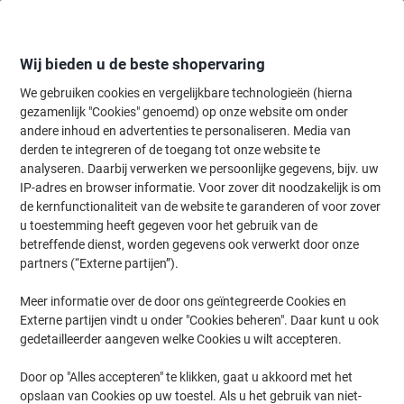
Meteen
Meteen
naar
naar
inhoud
navigatie
Wij bieden u de beste shopervaring
We gebruiken cookies en vergelijkbare technologieën (hierna
gezamenlijk "Cookies" genoemd) op onze website om onder
Home
andere inhoud en advertenties te personaliseren. Media van
Papier, Enveloppen & Verpakken
Verpakken & verzenden
Envelop
derden te integreren of de toegang tot onze website te
Viking enveloppen zonder venster C5 162 (B) x 229 (H)
analyseren. Daarbij verwerken we persoonlijke gegevens, bijv. uw
mm zelfklevend bruin 90 g/m² 500 stuks
IP-adres en browser informatie. Voor zover dit noodzakelijk is om
de kernfunctionaliteit van de website te garanderen of voor zover
u toestemming heeft gegeven voor het gebruik van de
Merk:
Viking
Productnr.:
2075814
betreffende dienst, worden gegevens ook verwerkt door onze
partners (“Externe partijen”).
Meer informatie over de door ons geïntegreerde Cookies en
Eigen
merk
Externe partijen vindt u onder "Cookies beheren". Daar kunt u ook
gedetailleerder aangeven welke Cookies u wilt accepteren.
Duurzaam
Door op "Alles accepteren" te klikken, gaat u akkoord met het
opslaan van Cookies op uw toestel. Als u het gebruik van niet-