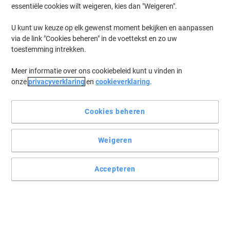
essentiële cookies wilt weigeren, kies dan "Weigeren".
U kunt uw keuze op elk gewenst moment bekijken en aanpassen
via de link "Cookies beheren" in de voettekst en zo uw
toestemming intrekken.
Meer informatie over ons cookiebeleid kunt u vinden in
onze
privacyverklaring
en
cookieverklaring
.
Cookies beheren
Weigeren
Accepteren
De Viking enveloppen C5 met zelfklevende kleefstrip en 500
stuks
De Viking enveloppen C5 met zelfklevende kleefstrip en bruin
papier bieden betrouwbare verzending zonder venster en komen
per set van 500.