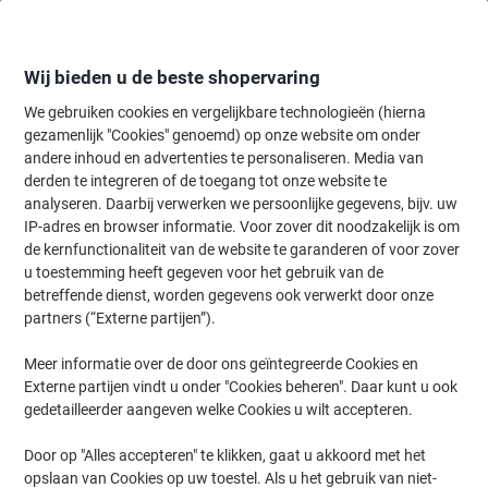
Meteen
Meteen
naar
naar
inhoud
navigatie
Wij bieden u de beste shopervaring
We gebruiken cookies en vergelijkbare technologieën (hierna
gezamenlijk "Cookies" genoemd) op onze website om onder
Home
andere inhoud en advertenties te personaliseren. Media van
Kantoorapparaten & Technologie
Kantoormachines & toebehoren
derden te integreren of de toegang tot onze website te
Viking Lamineerhoezen A4 Niet klevend Glanzend 75 (2
analyseren. Daarbij verwerken we persoonlijke gegevens, bijv. uw
x 75 micron) Transparant 100 Stuks
IP-adres en browser informatie. Voor zover dit noodzakelijk is om
de kernfunctionaliteit van de website te garanderen of voor zover
u toestemming heeft gegeven voor het gebruik van de
Merk:
Viking
Productnr.:
3384952
betreffende dienst, worden gegevens ook verwerkt door onze
partners (“Externe partijen”).
Meer informatie over de door ons geïntegreerde Cookies en
BEST
PRICE
Externe partijen vindt u onder "Cookies beheren". Daar kunt u ook
gedetailleerder aangeven welke Cookies u wilt accepteren.
Eigen
merk
Door op "Alles accepteren" te klikken, gaat u akkoord met het
opslaan van Cookies op uw toestel. Als u het gebruik van niet-