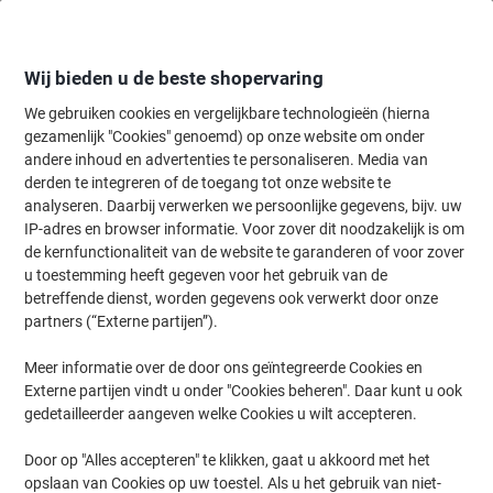
Meteen
Meteen
naar
naar
inhoud
navigatie
Wij bieden u de beste shopervaring
We gebruiken cookies en vergelijkbare technologieën (hierna
gezamenlijk "Cookies" genoemd) op onze website om onder
Home
andere inhoud en advertenties te personaliseren. Media van
Kantoorapparaten & Technologie
Kantoormachines & toebehoren
derden te integreren of de toegang tot onze website te
Viking MGA4LEU A4 Laminator 400 mm/min. 1.5 min
analyseren. Daarbij verwerken we persoonlijke gegevens, bijv. uw
warm-up period 250 (2 x 125 microns)
IP-adres en browser informatie. Voor zover dit noodzakelijk is om
de kernfunctionaliteit van de website te garanderen of voor zover
u toestemming heeft gegeven voor het gebruik van de
Merk:
Viking
Productnr.:
4895764
betreffende dienst, worden gegevens ook verwerkt door onze
partners (“Externe partijen”).
Meer informatie over de door ons geïntegreerde Cookies en
Eigen
merk
Externe partijen vindt u onder "Cookies beheren". Daar kunt u ook
gedetailleerder aangeven welke Cookies u wilt accepteren.
Door op "Alles accepteren" te klikken, gaat u akkoord met het
opslaan van Cookies op uw toestel. Als u het gebruik van niet-