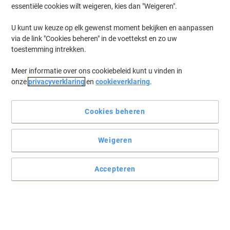
essentiële cookies wilt weigeren, kies dan "Weigeren".
U kunt uw keuze op elk gewenst moment bekijken en aanpassen
via de link "Cookies beheren" in de voettekst en zo uw
toestemming intrekken.
Meer informatie over ons cookiebeleid kunt u vinden in
onze
privacyverklaring
en
cookieverklaring
.
Cookies beheren
Weigeren
Accepteren
Houd uw documenten langer goed met behulp van Viking
Gebruik dit Viking MGA4LEU lamineerapparaat voor het behouden
en beschermen van al uw A4 documenten.
Lees volledige beschrijving