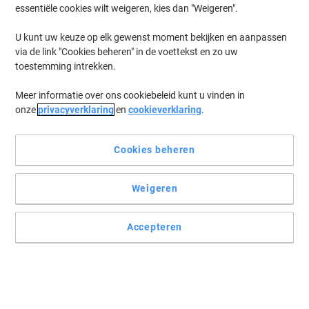
essentiële cookies wilt weigeren, kies dan "Weigeren".
U kunt uw keuze op elk gewenst moment bekijken en aanpassen
via de link "Cookies beheren" in de voettekst en zo uw
toestemming intrekken.
Meer informatie over ons cookiebeleid kunt u vinden in
onze
privacyverklaring
en
cookieverklaring
.
Cookies beheren
Weigeren
Accepteren
Notities maken waar en wanneer u maar wil
Met dit Viking klembordmap met omslag kunt u altijd en overal
schrijven op een harde ondergrond.
Lees volledige beschrijving