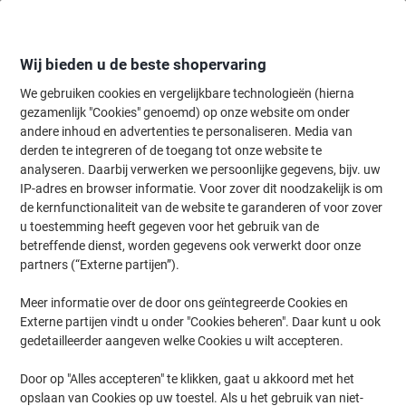
Meteen
Meteen
naar
naar
inhoud
navigatie
Wij bieden u de beste shopervaring
We gebruiken cookies en vergelijkbare technologieën (hierna
gezamenlijk "Cookies" genoemd) op onze website om onder
Home
andere inhoud en advertenties te personaliseren. Media van
Kantoorartikelen
Bureaubenodigdheden
Notitieboeken, -blokken 
derden te integreren of de toegang tot onze website te
Viking Klembordmap A4 PVC (Polyvinylchloride) Zwart
analyseren. Daarbij verwerken we persoonlijke gegevens, bijv. uw
Staand
IP-adres en browser informatie. Voor zover dit noodzakelijk is om
de kernfunctionaliteit van de website te garanderen of voor zover
u toestemming heeft gegeven voor het gebruik van de
Merk:
Viking
Productnr.:
3227088
betreffende dienst, worden gegevens ook verwerkt door onze
partners (“Externe partijen”).
Meer informatie over de door ons geïntegreerde Cookies en
Eigen
merk
Externe partijen vindt u onder "Cookies beheren". Daar kunt u ook
gedetailleerder aangeven welke Cookies u wilt accepteren.
Door op "Alles accepteren" te klikken, gaat u akkoord met het
opslaan van Cookies op uw toestel. Als u het gebruik van niet-