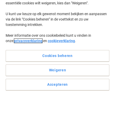
essentiële cookies wilt weigeren, kies dan "Weigeren".
U kunt uw keuze op elk gewenst moment bekijken en aanpassen
via de link "Cookies beheren" in de voettekst en zo uw
toestemming intrekken.
Meer informatie over ons cookiebeleid kunt u vinden in
onze
privacyverklaring
en
cookieverklaring
.
Cookies beheren
Weigeren
Accepteren
Waar u uw etiketten ook voor gebruikt
Deze multifunctionele etiketten van Viking zijn geschikt voor
allerlei toepassingen. Ze zijn praktisch, betrouwbaar en plakken
gemakkelijk.