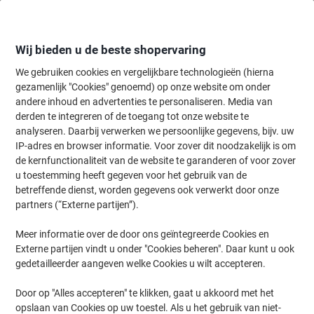
Meteen
Meteen
naar
naar
inhoud
navigatie
Wij bieden u de beste shopervaring
We gebruiken cookies en vergelijkbare technologieën (hierna
gezamenlijk "Cookies" genoemd) op onze website om onder
Home
andere inhoud en advertenties te personaliseren. Media van
Papier, Enveloppen & Verpakken
Papier & etiketten
Etiketten
A
derden te integreren of de toegang tot onze website te
Viking Multifunctionele etiketten Klevend Speciaal Wit
analyseren. Daarbij verwerken we persoonlijke gegevens, bijv. uw
10,5 x 7,4 cm 100 Vellen à 8 Etiketten
IP-adres en browser informatie. Voor zover dit noodzakelijk is om
de kernfunctionaliteit van de website te garanderen of voor zover
u toestemming heeft gegeven voor het gebruik van de
Merk:
Viking
Productnr.:
3225330
betreffende dienst, worden gegevens ook verwerkt door onze
partners (“Externe partijen”).
Meer informatie over de door ons geïntegreerde Cookies en
Eigen
merk
Externe partijen vindt u onder "Cookies beheren". Daar kunt u ook
gedetailleerder aangeven welke Cookies u wilt accepteren.
Duurzaam
Door op "Alles accepteren" te klikken, gaat u akkoord met het
opslaan van Cookies op uw toestel. Als u het gebruik van niet-