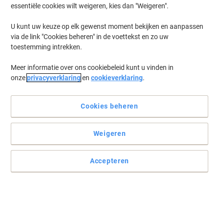
essentiële cookies wilt weigeren, kies dan "Weigeren".
U kunt uw keuze op elk gewenst moment bekijken en aanpassen
via de link "Cookies beheren" in de voettekst en zo uw
toestemming intrekken.
Meer informatie over ons cookiebeleid kunt u vinden in
onze
privacyverklaring
en
cookieverklaring
.
Cookies beheren
Weigeren
Accepteren
De beste leesbaarheid, voor jarenlang
Kies voor een krasbestendig whiteboard met maximale
leesbaarheid. Zo haalt u het meeste effect uit uw visuele
presentaties.