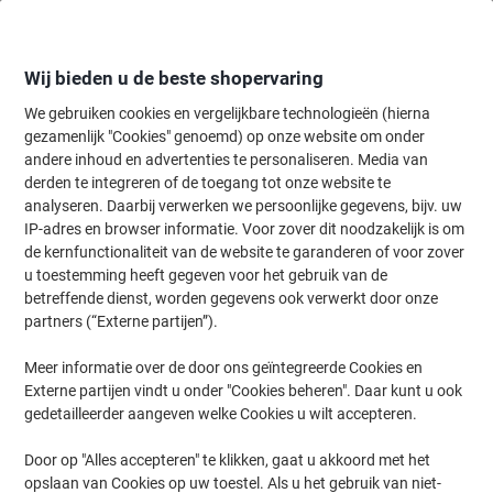
Meteen
Meteen
naar
naar
inhoud
navigatie
Wij bieden u de beste shopervaring
We gebruiken cookies en vergelijkbare technologieën (hierna
gezamenlijk "Cookies" genoemd) op onze website om onder
Home
andere inhoud en advertenties te personaliseren. Media van
Planning & presentatie
Planning & presentatie
Whiteboards & acc
derden te integreren of de toegang tot onze website te
Viking Superior Whiteboard Wandmontage Magnetisch
analyseren. Daarbij verwerken we persoonlijke gegevens, bijv. uw
Email Eenzijdig 180 (B) x 120 (H) cm
IP-adres en browser informatie. Voor zover dit noodzakelijk is om
de kernfunctionaliteit van de website te garanderen of voor zover
u toestemming heeft gegeven voor het gebruik van de
Merk:
Viking
Productnr.:
2657209
betreffende dienst, worden gegevens ook verwerkt door onze
partners (“Externe partijen”).
Meer informatie over de door ons geïntegreerde Cookies en
Eigen
merk
Externe partijen vindt u onder "Cookies beheren". Daar kunt u ook
gedetailleerder aangeven welke Cookies u wilt accepteren.
Door op "Alles accepteren" te klikken, gaat u akkoord met het
opslaan van Cookies op uw toestel. Als u het gebruik van niet-