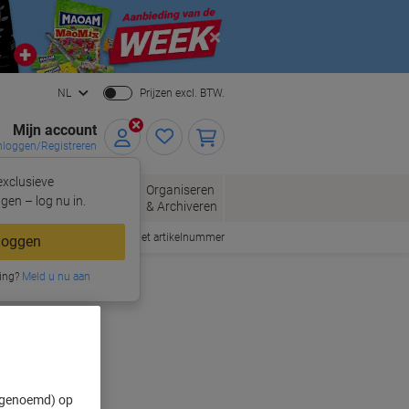
Close
NL
Prijzen excl. BTW.
Mijn account
nloggen/Registreren
xclusieve
oppen
Organiseren
Kantoorartikelen
gen – log nu in.
& Archiveren
Snel bestellen met artikelnummer
loggen
ing?
Meld u nu aan
" genoemd) op