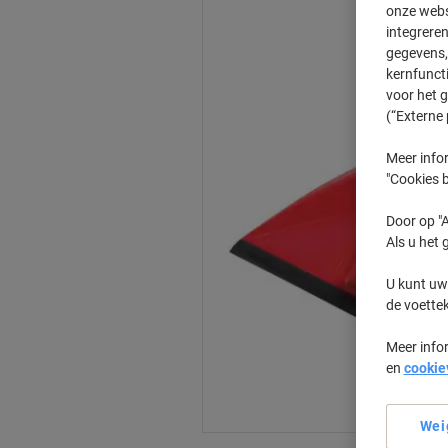
onze webs
integreren
gegevens, 
kernfunct
voor het 
(“Externe 
Meer infor
"Cookies b
Door op "A
Als u het 
U kunt uw
de voette
Meer info
en
cookie
Wei