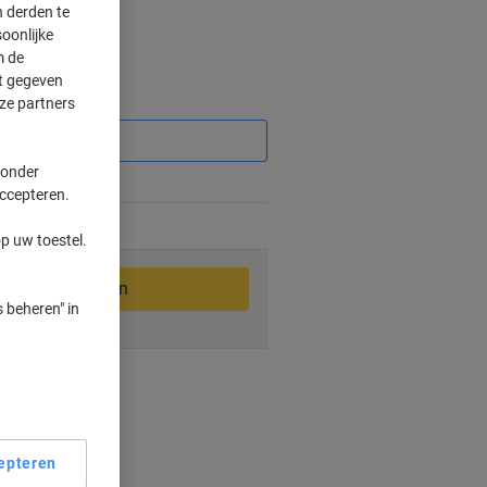
 derden te
oonlijke
m de
ft gegeven
Korting
ze partners
 onder
accepteren.
2-3 werkdagen
p uw toestel.
In winkelwagen
 beheren" in
ngswijzen
epteren