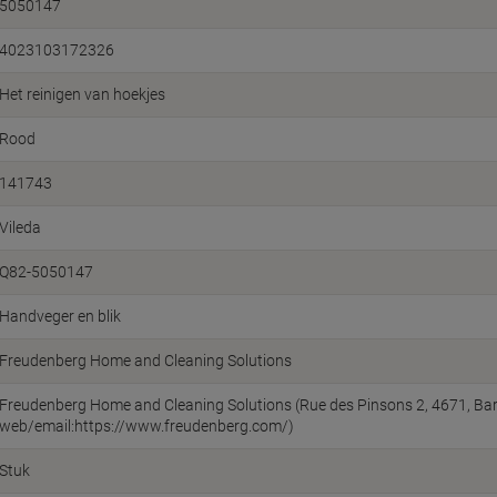
5050147
4023103172326
Het reinigen van hoekjes
Rood
141743
Vileda
Q82-5050147
Handveger en blik
Freudenberg Home and Cleaning Solutions
Freudenberg Home and Cleaning Solutions (Rue des Pinsons 2, 4671, Bar
web/email:https://www.freudenberg.com/)
Stuk