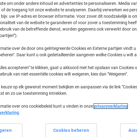
7,79 €
Stuk
ite om onder andere inhoud en advertenties te personaliseren. Media van
Vanaf 2 Stuks
 of de toegang tot onze website te analyseren. Daarbij verwerken we pers
9,43 € Incl. btw
bijv. uw IP-adres en browser informatie. Voor zover dit noodzakelijk is o
ionaliteit van de website te garanderen of voor zover u toestemming hee
gebruik van de betreffende dienst, worden gegevens ook verwerkt door on
Aantal
Excl. btw
partijen”).
Stuk
1
8,29 €
matie over de door ons geïntegreerde Cookies en Externe partijen vindt u
Stuks
2+
7,79 €
-6%
eheren". Daar kunt u ook gedetailleerder aangeven welke Cookies u wilt 
Momenteel op voorraad
Levertijd 
lles accepteren" te klikken, gaat u akkoord met het opslaan van Cookies o
gebruik van niet-essentiële cookies wilt weigeren, kies dan "Weigeren".
Aantal
 keuze op elk gewenst moment bekijken en aanpassen via de link "Cookies
Aan een lijst toevoegen
kst en zo uw toestemming intrekken.
rmatie over ons cookiebeleid kunt u vinden in onze
privacyverklaring
Leveringsinformatie
Betali
verklaring
.
geren
Cookies beheren
Acc