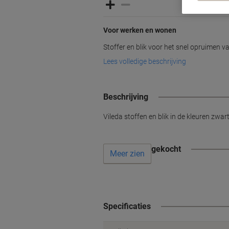
Voor werken en wonen
Stoffer en blik voor het snel opruimen van
Lees volledige beschrijving
Beschrijving
Vileda stoffen en blik in de kleuren zwar
Vaak samen gekocht
Meer zien
Specificaties