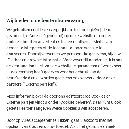
Meteen
Meteen
naar
naar
inhoud
navigatie
Wij bieden u de beste shopervaring
We gebruiken cookies en vergelijkbare technologieën (hierna
gezamenlijk "Cookies" genoemd) op onze website om onder
Home
andere inhoud en advertenties te personaliseren. Media van
Schoonmaken & Hygiëne
Schoonmaken & hygiëne
Schoonmaaka
derden te integreren of de toegang tot onze website te
WYPALL Microvezeldoek 8395 Blauw 6 Stuks
analyseren. Daarbij verwerken we persoonlijke gegevens, bijv. uw
IP-adres en browser informatie. Voor zover dit noodzakelijk is om
de kernfunctionaliteit van de website te garanderen of voor zover
Merk:
WYPALL
Productnr.:
4624272
u toestemming heeft gegeven voor het gebruik van de
betreffende dienst, worden gegevens ook verwerkt door onze
partners (“Externe partijen”).
Meer informatie over de door ons geïntegreerde Cookies en
Externe partijen vindt u onder "Cookies beheren". Daar kunt u ook
gedetailleerder aangeven welke Cookies u wilt accepteren.
Door op "Alles accepteren" te klikken, gaat u akkoord met het
opslaan van Cookies op uw toestel. Als u het gebruik van niet-