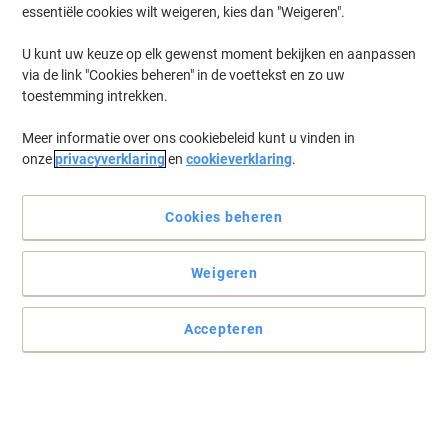
essentiële cookies wilt weigeren, kies dan "Weigeren".
U kunt uw keuze op elk gewenst moment bekijken en aanpassen
via de link "Cookies beheren" in de voettekst en zo uw
toestemming intrekken.
Meer informatie over ons cookiebeleid kunt u vinden in
onze
privacyverklaring
en
cookieverklaring
.
Cookies beheren
Weigeren
Accepteren
Herbruikbaar en gaan wel 300 wasbeurten mee
Deze blauwe microvezeldoekjes van Wypall zijn ideaal voor
eenvoudig onderscheid tussen taken, voor minder risico op
kruisbesmetting. Verpakt in waterbestendige, waterafstotende
polybag, zodat u meteen toegang hebt tot hygiënische doeken.
Lees volledige beschrijving