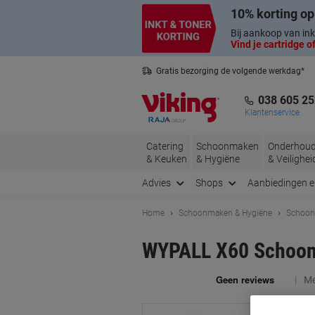
Meteen
Meteen
10% korting op
naar
naar
inhoud
navigatie
Bij aankoop van ink
Vind je cartridge of
Gratis bezorging de volgende werkdag*
Belgische klantenservice
038 605 25
Klantenservice
Catering
Schoonmaken
Onderhou
& Keuken
& Hygiëne
& Veilighei
Advies
Shops
Aanbiedingen 
Home
Schoonmaken & Hygiëne
Schoon
WYPALL X60 Schoonm
Me