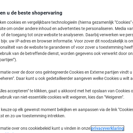
109,99 €
Rol
Vanaf 4 Rollen
den u de beste shopervaring
133,09 € Incl. btw
ken cookies en vergelijkbare technologieën (hierna gezamenlijk "Cookies
Aantal
Excl. btw
ite om onder andere inhoud en advertenties te personaliseren. Media van
 of de toegang tot onze website te analyseren. Daarbij verwerken we pers
Rol
1
124,99 €
bijv. uw IP-adres en browser informatie. Voor zover dit noodzakelijk is o
ionaliteit van de website te garanderen of voor zover u toestemming hee
Rollen
2-3
117,99 €
-5
gebruik van de betreffende dienst, worden gegevens ook verwerkt door on
partijen”).
Rollen
4+
109,99 €
-1
matie over de door ons geïntegreerde Cookies en Externe partijen vindt u
Momenteel op voorraad
Levertijd 
eheren". Daar kunt u ook gedetailleerder aangeven welke Cookies u wilt 
Aantal
lles accepteren" te klikken, gaat u akkoord met het opslaan van Cookies o
gebruik van niet-essentiële cookies wilt weigeren, kies dan "Weigeren".
Aan een lijst toevoegen
 keuze op elk gewenst moment bekijken en aanpassen via de link "Cookies
Leveringsinformatie
Betali
kst en zo uw toestemming intrekken.
rmatie over ons cookiebeleid kunt u vinden in onze
privacyverklaring
Belangrijkste specificaties