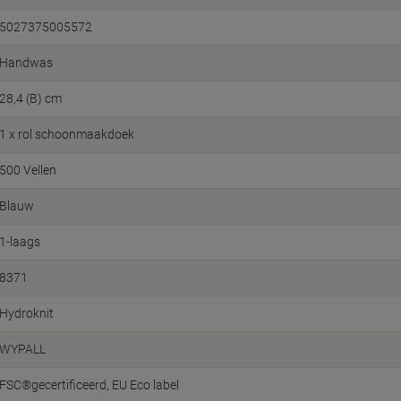
5027375005572
Handwas
28,4 (B) cm
1 x rol schoonmaakdoek
500 Vellen
Blauw
1-laags
8371
Hydroknit
WYPALL
FSC®gecertificeerd
EU Eco label