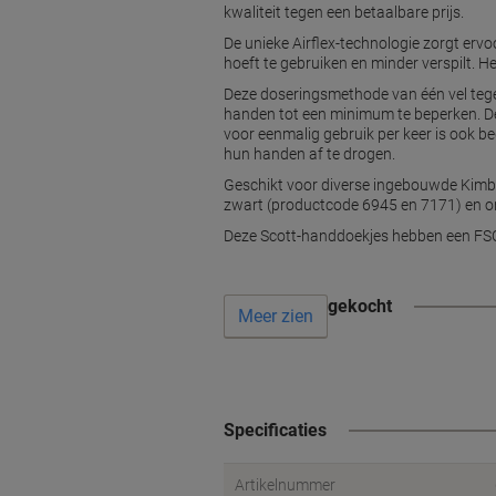
kwaliteit tegen een betaalbare prijs.
De unieke Airflex-technologie zorgt ervo
hoeft te gebruiken en minder verspilt. 
Deze doseringsmethode van één vel tegel
handen tot een minimum te beperken. De
voor eenmalig gebruik per keer is ook 
hun handen af te drogen.
Geschikt voor diverse ingebouwde Kimb
zwart (productcode 6945 en 7171) en o
Deze Scott-handdoekjes hebben een FSC-c
Vaak samen gekocht
Meer zien
Specificaties
Artikelnummer