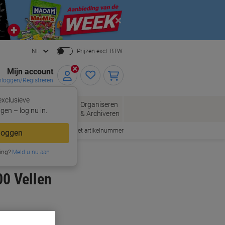
Close
NL
Prijzen excl. BTW.
Mijn account
nloggen/Registreren
xclusieve
oppen
Organiseren
Kantoorartikelen
gen – log nu in.
& Archiveren
Snel bestellen met artikelnummer
loggen
ing?
Meld u nu aan
0 Vellen