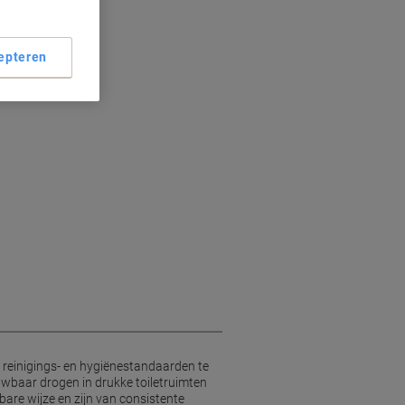
ogie
formaat
epteren
ico
 reinigings- en hygiënestandaarden te
ouwbaar drogen in drukke toiletruimten
are wijze en zijn van consistente