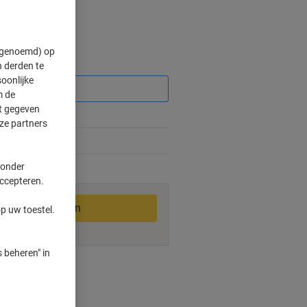
" genoemd) op
Korting
 derden te
oonlijke
m de
ft gegeven
%
ze partners
2%
 onder
2-3 werkdagen
accepteren.
In winkelwagen
p uw toestel.
 beheren" in
ngswijzen