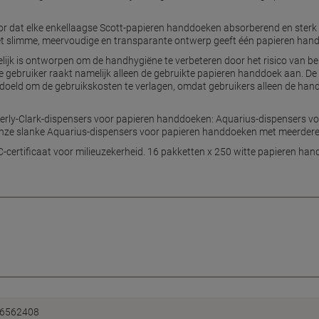
or dat elke enkellaagse Scott-papieren handdoeken absorberend en sterk is
Het slimme, meervoudige en transparante ontwerp geeft één papieren handd
ijk is ontworpen om de handhygiëne te verbeteren door het risico van be
 gebruiker raakt namelijk alleen de gebruikte papieren handdoek aan. D
bedoeld om de gebruikskosten te verlagen, omdat gebruikers alleen de h
erly-Clark-dispensers voor papieren handdoeken: Aquarius-dispensers v
nze slanke Aquarius-dispensers voor papieren handdoeken met meerdere
ertificaat voor milieuzekerheid. 16 pakketten x 250 witte papieren hand
6562408