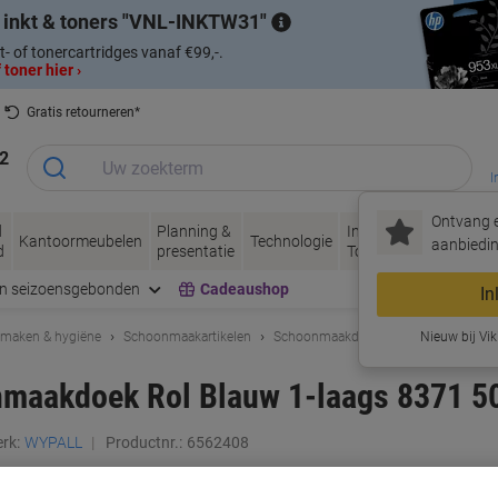
 inkt & toners
VNL-INKTW31
t- of tonercartridges vanaf €99,-.
 toner hier ›
Gratis retourneren*
2
I
Ontvang e
d
Planning &
Inkt &
Papier, Envel
Kantoormeubelen
Technologie
aanbiedin
d
presentatie
Toner
& Verpakken
en seizoensgebonden
Cadeaushop
In
maken & hygiëne
Schoonmaakartikelen
Schoonmaakdoekjes & poetspapier
Nieuw bij Vik
aakdoek Rol Blauw 1-laags 8371 50
rk:
WYPALL
Productnr.:
6562408
Koop Meer,
Bespaar Meer