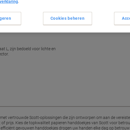
verklaring
.
Absorberende Airflex-technol
Sterk, zelfs als nat
Gebruiksvriendelijk enkelvel
geren
Cookies beheren
Acc
Minimaliseert besmettingsris
Lees meer
at L, zijn bedoeld voor lichte en
ctor.
n met vertrouwde Scott-oplossingen die zijn ontworpen om aan de vereiste
it of prijs. Kies de topkwaliteit papieren handdoekjes van Scott voor betr
 De efficiënt gevouwen handdoekjes drogen uw handen elke dag op betrouwb