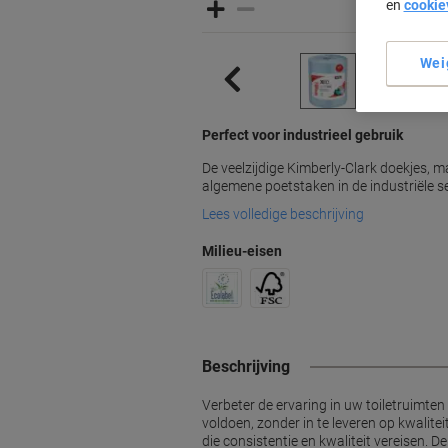
en
cookie
Wei
Perfect voor industrieel gebruik
De veelzijdige Kimberly-Clark doekjes, ma
algemene poetstaken in de industriële se
Lees volledige beschrijving
Milieu-eisen
Beschrijving
Verbeter de ervaring in uw toiletruimte
voldoen, zonder in te leveren op kwalite
die consistentie en kwaliteit vereisen.