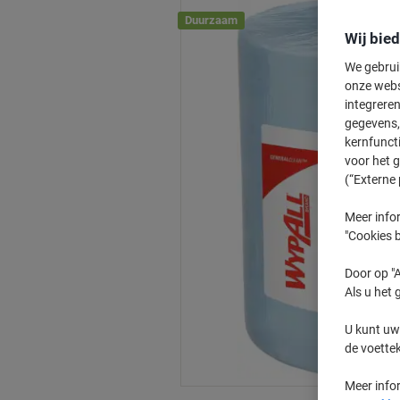
Duurzaam
Wij bie
We gebrui
onze webs
integreren
gegevens, 
kernfunct
voor het 
(“Externe 
Meer infor
"Cookies b
Door op "A
Als u het 
U kunt uw
de voette
Meer info