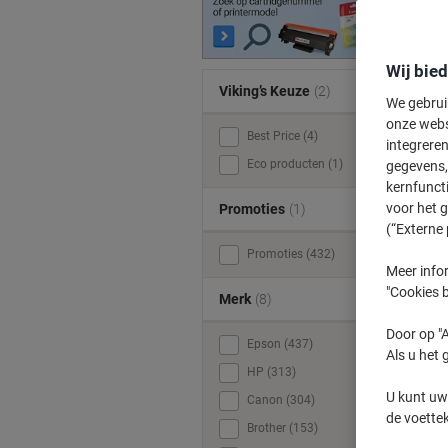
Wij bie
Viking’s Keuze
(2)
We gebrui
onze webs
Best Price (4)
integreren
Eco producten (1)
gegevens, 
kernfunct
voor het 
Promoties
(1)
(“Externe 
Promoties (432)
Meer infor
"Cookies b
Merk
(8)
Door op "A
Epson (437)
Als u het 
HP (313)
U kunt uw
Canon (304)
de voette
Brother (153)