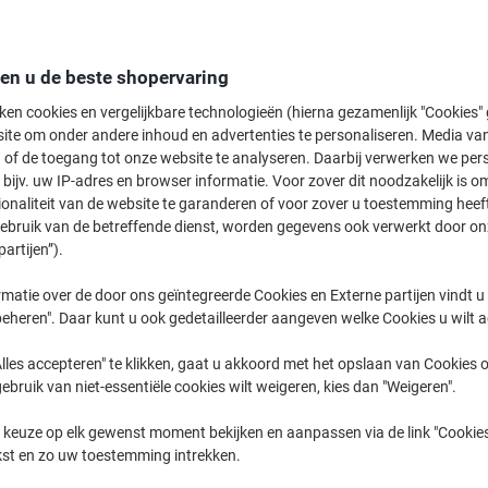
Welkom bij onze categorie voor Originele inktcartridges, waar u hoogwaard
passen bij uw printer. Ontdek een breed scala aan opties, inclusief Eco p
keuze. Vergeet niet om onze promoties te bekijken voor extra voordelen e
den u de beste shopervaring
ken cookies en vergelijkbare technologieën (hierna gezamenlijk "Cookies
ite om onder andere inhoud en advertenties te personaliseren. Media van
 of de toegang tot onze website te analyseren. Daarbij verwerken we pers
bijv. uw IP-adres en browser informatie. Voor zover dit noodzakelijk is o
ionaliteit van de website te garanderen of voor zover u toestemming hee
gebruik van de betreffende dienst, worden gegevens ook verwerkt door on
BEST
partijen”).
PRICE
Gratis
matie over de door ons geïntegreerde Cookies en Externe partijen vindt u
cadeau
Gratis
eheren". Daar kunt u ook gedetailleerder aangeven welke Cookies u wilt 
Multipack
cadeau
lles accepteren" te klikken, gaat u akkoord met het opslaan van Cookies o
gebruik van niet-essentiële cookies wilt weigeren, kies dan "Weigeren".
HP 953 Origineel Inktcartridge
HP 305XL originele inktcartridge
 keuze op elk gewenst moment bekijken en aanpassen via de link "Cookies
6ZC69AE Zwart, cyaan, magenta,
3YM62AE zwart
kst en zo uw toestemming intrekken.
geel Multipack 4 Stuks