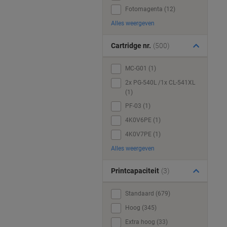
Fotomagenta (12)
Alles weergeven
Cartridge nr.
(500)
MC-G01 (1)
2x PG-540L /1x CL-541XL
(1)
PF-03 (1)
4K0V6PE (1)
4K0V7PE (1)
Alles weergeven
Printcapaciteit
(3)
Standaard (679)
Hoog (345)
Extra hoog (33)