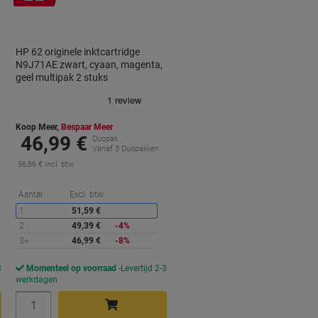
cadeau
HP 62 originele inktcartridge
N9J71AE zwart, cyaan, magenta,
geel multipak 2 stuks
Koop Meer,
Bespaar Meer
46,99 €
Duopak
Vanaf 3 Duopakken
56,86 € Incl. btw
orting
Korting
Aantal
Excl. btw
1
51,59 €
2
49,39 €
-4%
3+
46,99 €
-8%
3
Momenteel op voorraad
Levertijd 2-3
werkdagen
Aantal