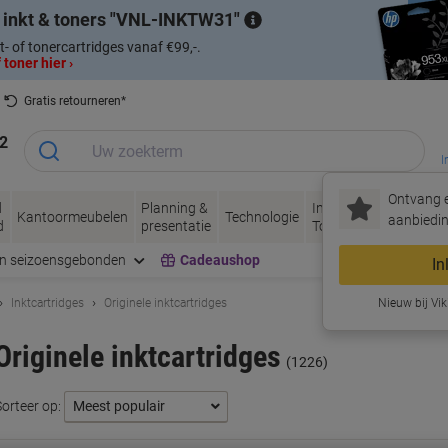
 inkt & toners
VNL-INKTW31
t- of tonercartridges vanaf €99,-.
 toner hier ›
Gratis retourneren*
2
I
Ontvang e
d
Planning &
Inkt &
Papier, Envel
Kantoormeubelen
Technologie
aanbiedin
d
presentatie
Toner
& Verpakken
en seizoensgebonden
Cadeaushop
In
Inktcartridges
Originele inktcartridges
Nieuw bij Vik
Originele inktcartridges
(1226)
Sorteer op: