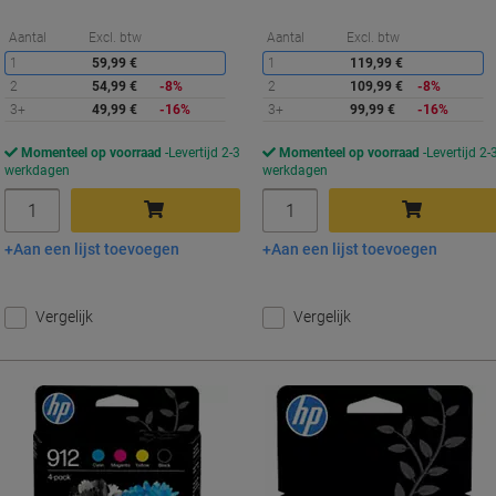
Korting
K
Aantal
Excl. btw
Aantal
Excl. btw
1
59,99 €
1
119,99 €
2
54,99 €
-8%
2
109,99 €
-8%
3+
49,99 €
-16%
3+
99,99 €
-16%
Momenteel op voorraad
Levertijd 2-3
Momenteel op voorraad
Levertijd 2-
werkdagen
werkdagen
Aantal
Aantal
Aan een lijst toevoegen
Aan een lijst toevoegen
In winkelwagen
In winkelwagen
Vergelijk
Vergelijk