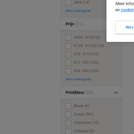
OWA (12)
Meer info
en
cookie
Alles weergeven
Prijs
(11)
Wei
€5,00 - €7,50 (4)
€7,50 - €10,00 (18)
€10 - €15 (121)
€15 - €20 (182)
€20 - €50 (359)
Alles weergeven
Printkleur
(23)
Blauw (6)
Cyaan (361)
Fotocyaan (10)
Fotogrijd (2)