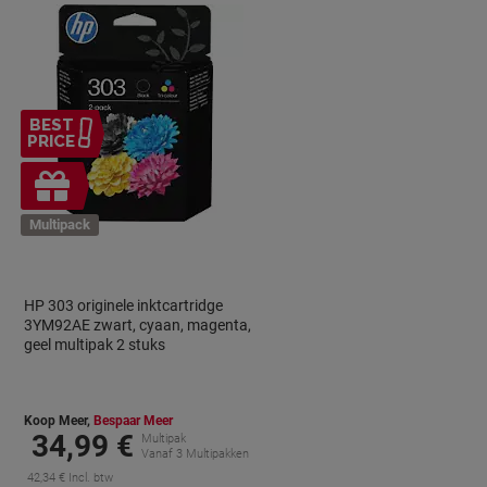
BEST
PRICE
Gratis
cadeau
Multipack
HP 303 originele inktcartridge
3YM92AE zwart, cyaan, magenta,
geel multipak 2 stuks
Koop Meer,
Bespaar Meer
34,99 €
Multipak
Vanaf 3 Multipakken
42,34 € Incl. btw