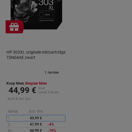
Gratis
cadeau
HP 303XL originele inktcartridge
T6N04AE zwart
Koop Meer,
Bespaar Meer
44,99 €
Stuk
Vanaf 3 Stuks
54,44 € Incl. btw
orting
Korting
Aantal
Excl. btw
1
49,99 €
2
47,99 €
-4%
3+
44,99 €
-10%