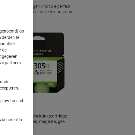
ige printoplossingen vindt die perfect
roducten, die bijdragen aan een duurzame
n besparingen.
" genoemd) op
 derden te
oonlijke
m de
ft gegeven
ze partners
 onder
Gratis
accepteren.
cadeau
p uw toestel.
HP 305XL originele inktcartridge
 beheren" in
3YM63AE cyaan, magenta, geel