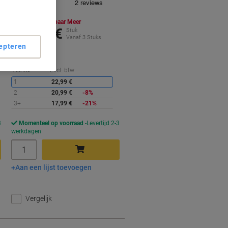
Koop Meer,
Bespaar Meer
17,99 €
Stuk
Vanaf 3 Stuks
epteren
21,77 € Incl. btw
orting
Korting
Aantal
Excl. btw
1
22,99 €
2
20,99 €
-8%
3+
17,99 €
-21%
3
Momenteel op voorraad
Levertijd 2-3
werkdagen
Aantal
Aan een lijst toevoegen
In winkelwagen
Vergelijk