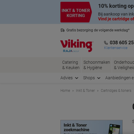
Meteen
Meteen
10% korting op
naar
naar
inhoud
navigatie
Bij aankoop van ink
Vind je cartridge of
Gratis bezorging de volgende werkdag*
Belgische klantenservice
038 605 25
Klantenservice
Catering
Schoonmaken
Onderhou
& Keuken
& Hygiëne
& Veilighei
Advies
Shops
Aanbiedingen 
Home
Inkt & Toner
Cartridges & toners