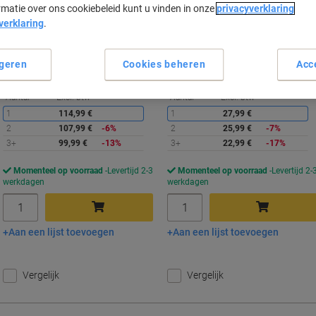
rmatie over ons cookiebeleid kunt u vinden in onze
privacyverklaring
verklaring
.
Koop Meer,
Bespaar Meer
Koop Meer,
Bespaar Meer
99,99 €
22,99 €
Multipak
Stuk
Vanaf 3 Multipakken
Vanaf 3 Stuks
geren
Cookies beheren
Acc
120,99 € Incl. btw
27,82 € Incl. btw
Korting
K
Aantal
Excl. btw
Aantal
Excl. btw
1
114,99 €
1
27,99 €
2
107,99 €
-6%
2
25,99 €
-7%
3+
99,99 €
-13%
3+
22,99 €
-17%
Momenteel op voorraad
Levertijd 2-3
Momenteel op voorraad
Levertijd 2-
werkdagen
werkdagen
Aantal
Aantal
Aan een lijst toevoegen
Aan een lijst toevoegen
In winkelwagen
In winkelwagen
Vergelijk
Vergelijk