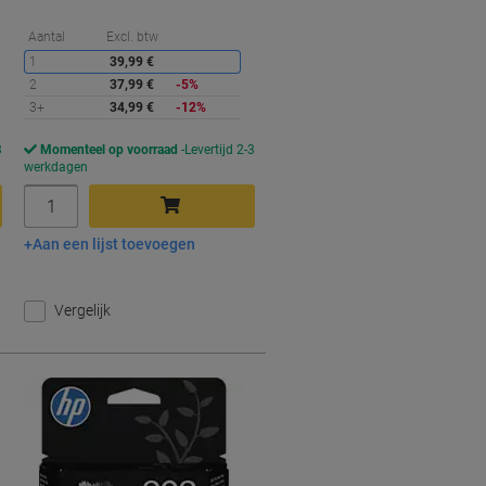
orting
Korting
Aantal
Excl. btw
1
39,99 €
2
37,99 €
-5%
3+
34,99 €
-12%
3
Momenteel op voorraad
Levertijd 2-3
werkdagen
Aantal
Aan een lijst toevoegen
In winkelwagen
Vergelijk