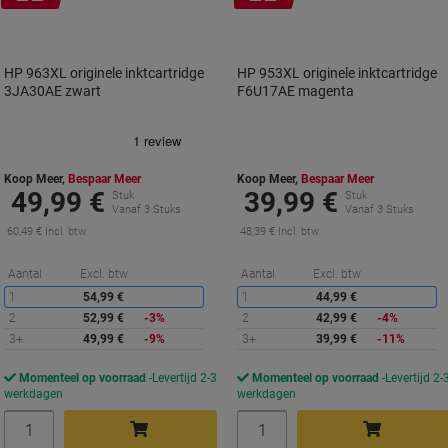
cadeau
cadeau
HP 963XL originele inktcartridge
HP 953XL originele inktcartridge
3JA30AE zwart
F6U17AE magenta
Koop Meer,
Bespaar Meer
Koop Meer,
Bespaar Meer
49,99 €
39,99 €
Stuk
Stuk
Vanaf 3 Stuks
Vanaf 3 Stuks
60,49 € Incl. btw
48,39 € Incl. btw
Korting
K
Aantal
Excl. btw
Aantal
Excl. btw
1
54,99 €
1
44,99 €
2
52,99 €
-3%
2
42,99 €
-4%
3+
49,99 €
-9%
3+
39,99 €
-11%
Momenteel op voorraad
Levertijd 2-3
Momenteel op voorraad
Levertijd 2-
werkdagen
werkdagen
Aantal
Aantal