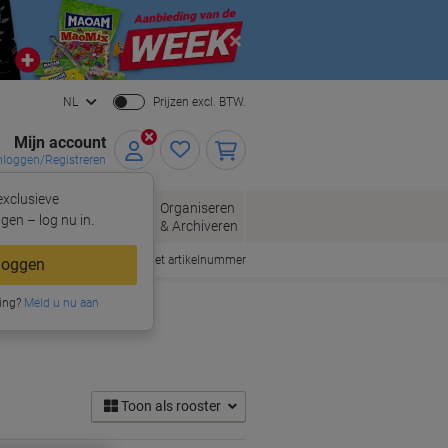
Close
NL
Prijzen excl. BTW.
Mijn account
nloggen/Registreren
xclusieve
oppen
Organiseren
Kantoorartikelen
gen – log nu in.
& Archiveren
Snel bestellen met artikelnummer
loggen
ing?
Meld u nu aan
Toon als rooster