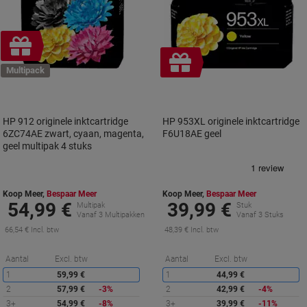
Gratis
cadeau
Gratis
Multipack
cadeau
HP 912 originele inktcartridge
HP 953XL originele inktcartridge
6ZC74AE zwart, cyaan, magenta,
F6U18AE geel
geel multipak 4 stuks
Koop Meer,
Bespaar Meer
Koop Meer,
Bespaar Meer
54,99 €
39,99 €
Multipak
Stuk
Vanaf 3 Multipakken
Vanaf 3 Stuks
66,54 € Incl. btw
48,39 € Incl. btw
Korting
K
Aantal
Excl. btw
Aantal
Excl. btw
1
59,99 €
1
44,99 €
2
57,99 €
-3%
2
42,99 €
-4%
3+
54,99 €
-8%
3+
39,99 €
-11%