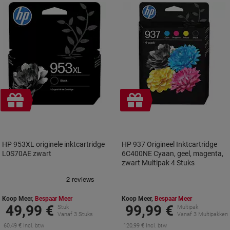
Gratis
Gratis
cadeau
cadeau
HP 953XL originele inktcartridge
HP 937 Origineel Inktcartridge
L0S70AE zwart
6C400NE Cyaan, geel, magenta,
zwart Multipak 4 Stuks
Koop Meer,
Bespaar Meer
Koop Meer,
Bespaar Meer
49,99 €
99,99 €
Stuk
Multipak
Vanaf 3 Stuks
Vanaf 3 Multipakken
60,49 € Incl. btw
120,99 € Incl. btw