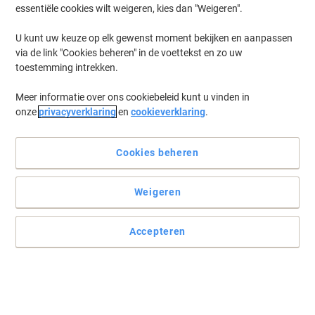
essentiële cookies wilt weigeren, kies dan "Weigeren".
U kunt uw keuze op elk gewenst moment bekijken en aanpassen
via de link "Cookies beheren" in de voettekst en zo uw
toestemming intrekken.
Meer informatie over ons cookiebeleid kunt u vinden in
onze
privacyverklaring
en
cookieverklaring
.
Cookies beheren
Keer op keer uitstekende afdrukken
Weigeren
Met het inktflesje vult u de tank van uw EcoTank-printer. Dat is
supereenvoudig en goed voor het milieu.
Accepteren
Lees volledige beschrijving
Koop Meer,
Bespaar Meer
12,99 €
Stuk
Vanaf 3 Stuks
15,72 € Incl. btw