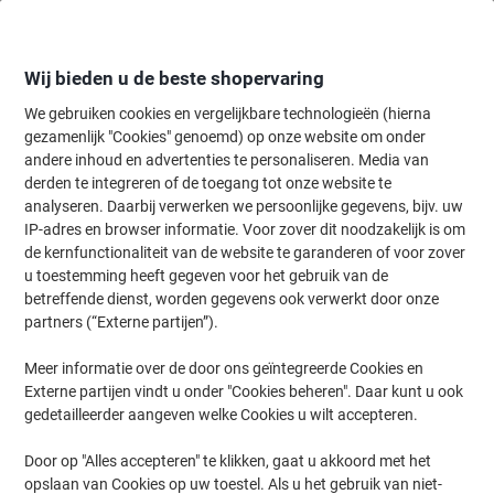
Meteen
Meteen
naar
naar
inhoud
navigatie
Wij bieden u de beste shopervaring
We gebruiken cookies en vergelijkbare technologieën (hierna
gezamenlijk "Cookies" genoemd) op onze website om onder
Home
andere inhoud en advertenties te personaliseren. Media van
Inkt & Toner
Cartridges & toners
Inktcartridges
Originele inktc
derden te integreren of de toegang tot onze website te
Epson 102 Origineel Inktfles C13T03R240 Cyaan 70 ml
analyseren. Daarbij verwerken we persoonlijke gegevens, bijv. uw
IP-adres en browser informatie. Voor zover dit noodzakelijk is om
de kernfunctionaliteit van de website te garanderen of voor zover
Merk:
Epson
Productnr.:
4029838
u toestemming heeft gegeven voor het gebruik van de
betreffende dienst, worden gegevens ook verwerkt door onze
partners (“Externe partijen”).
Meer informatie over de door ons geïntegreerde Cookies en
Externe partijen vindt u onder "Cookies beheren". Daar kunt u ook
gedetailleerder aangeven welke Cookies u wilt accepteren.
Door op "Alles accepteren" te klikken, gaat u akkoord met het
opslaan van Cookies op uw toestel. Als u het gebruik van niet-