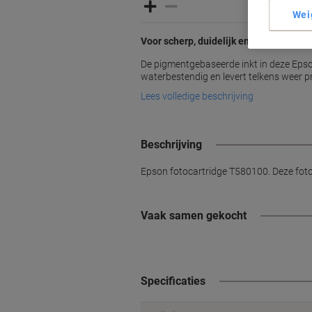
Wei
Voor scherp, duidelijk en professionee
De pigmentgebaseerde inkt in deze Epson
waterbestendig en levert telkens weer p
Lees volledige beschrijving
Beschrijving
Epson fotocartridge T580100. Deze fotoc
Vaak samen gekocht
Specificaties