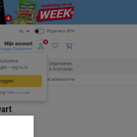
Close
NL
Prijzen excl. BTW.
Mijn account
nloggen/Registreren
xclusieve
oppen
Organiseren
Kantoorartikelen
gen – log nu in.
& Archiveren
Snel bestellen met artikelnummer
loggen
ing?
Meld u nu aan
art