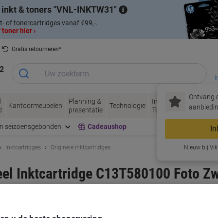
 inkt & toners
VNL-INKTW31
t- of tonercartridges vanaf €99,-.
 toner hier ›
Gratis retourneren*
2
I
Ontvang e
d
Planning &
Inkt &
Papier, Envel
Kantoormeubelen
Technologie
aanbiedin
d
presentatie
Toner
& Verpakken
en seizoensgebonden
Cadeaushop
In
Inktcartridges
Originele inktcartridges
Nieuw bij Vik
el Inktcartridge C13T580100 Foto Zw
rk:
Epson
Productnr.:
1005730
Koop Meer,
Bespaar Meer