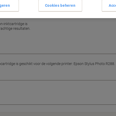
geren
Cookies beheren
Acc
l drukwerk
-inktcartridge is
rachtige resultaten.
artridge is geschikt voor de volgende printer: Epson Stylus Photo R288. I