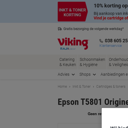
Meteen
Meteen
10% korting op
naar
naar
inhoud
navigatie
Bij aankoop van ink
Vind je cartridge of
Gratis bezorging de volgende werkdag*
Belgische klantenservice
038 605 25
Klantenservice
Catering
Schoonmaken
Onderhou
& Keuken
& Hygiëne
& Veilighei
Advies
Shops
Aanbiedingen 
Home
Inkt & Toner
Cartridges & toners
Epson T5801 Origine
Me