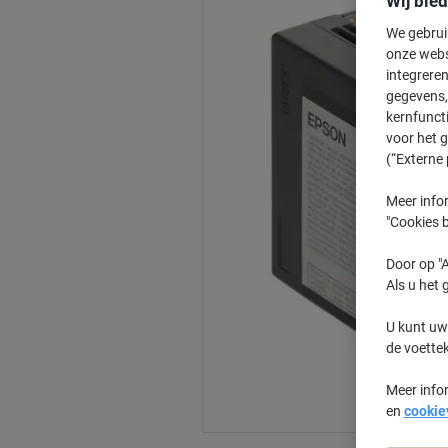
Wij bie
We gebrui
onze webs
integreren
gegevens, 
kernfunct
voor het 
(“Externe 
Meer infor
"Cookies b
Door op "A
Als u het 
U kunt uw
de voette
Meer info
en
cookie