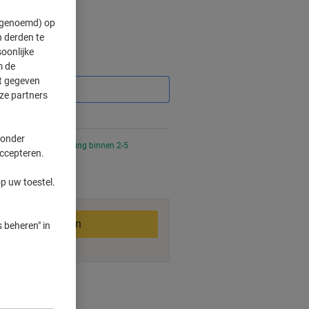
" genoemd) op
 derden te
oonlijke
Korting
m de
ft gegeven
ze partners
 onder
 uur besteld, bezorging binnen 2-5
accepteren.
p uw toestel.
In winkelwagen
 beheren" in
ngswijzen