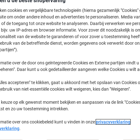
den u de beste shopervaring
72,99 €
Stuk
Vanaf 3 Stuks
ken cookies en vergelijkbare technologieën (hierna gezamenlijk "Cookies
88,32 € Incl. btw
ite om onder andere inhoud en advertenties te personaliseren. Media van
 of de toegang tot onze website te analyseren. Daarbij verwerken we pers
Aantal
Excl. btw
bijv. uw IP-adres en browser informatie. Voor zover dit noodzakelijk is o
ionaliteit van de website te garanderen of voor zover u toestemming hee
Stuks
1-2
76,49 €
gebruik van de betreffende dienst, worden gegevens ook verwerkt door on
partijen”).
Stuks
3+
72,99 €
-4%
matie over de door ons geïntegreerde Cookies en Externe partijen vindt u
Momenteel op voorraad
Vóór 17:00
eheren". Daar kunt u ook gedetailleerder aangeven welke Cookies u wilt 
werkdagen
lles accepteren" te klikken, gaat u akkoord met het opslaan van Cookies o
Verzonden door leverancier
gebruik van niet-essentiële cookies wilt weigeren, kies dan "Weigeren".
Aantal
 keuze op elk gewenst moment bekijken en aanpassen via de link "Cookies
kst en zo uw toestemming intrekken.
Aan een lijst toevoegen
rmatie over ons cookiebeleid kunt u vinden in onze
privacyverklaring
Leveringsinformatie
Betali
verklaring
.