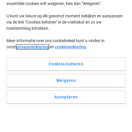
essentiële cookies wilt weigeren, kies dan "Weigeren".
U kunt uw keuze op elk gewenst moment bekijken en aanpassen
via de link "Cookies beheren" in de voettekst en zo uw
toestemming intrekken.
Meer informatie over ons cookiebeleid kunt u vinden in
onze
privacyverklaring
en
cookieverklaring
.
Cookies beheren
Weigeren
Accepteren
Dit kopje koffie kent iedereen
Voor liefhebbers van de smaak van Senseo koffie. Verkrijgbaar in
een pak van 48 stuks.
Lees volledige beschrijving
Koop Meer,
Bespaar Meer