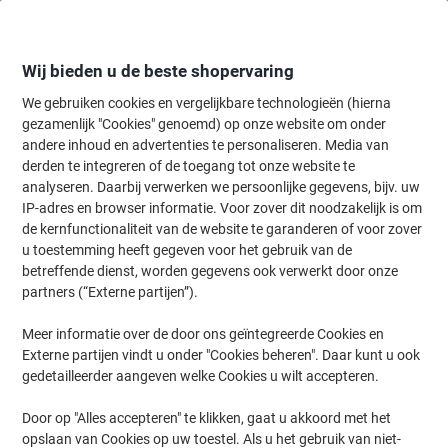
Meteen
Meteen
naar
naar
inhoud
navigatie
Wij bieden u de beste shopervaring
We gebruiken cookies en vergelijkbare technologieën (hierna
gezamenlijk "Cookies" genoemd) op onze website om onder
Home
andere inhoud en advertenties te personaliseren. Media van
Catering & Keuken
Catering & keuken
Koffie
Koffiepads
derden te integreren of de toegang tot onze website te
Senseo Strong Koffiepads 48 Stuks à 7.5 g
analyseren. Daarbij verwerken we persoonlijke gegevens, bijv. uw
IP-adres en browser informatie. Voor zover dit noodzakelijk is om
de kernfunctionaliteit van de website te garanderen of voor zover
Merk:
Senseo
Productnr.:
7637368
u toestemming heeft gegeven voor het gebruik van de
betreffende dienst, worden gegevens ook verwerkt door onze
partners (“Externe partijen”).
Blijvend in prijs verlaagd
Meer informatie over de door ons geïntegreerde Cookies en
Externe partijen vindt u onder "Cookies beheren". Daar kunt u ook
gedetailleerder aangeven welke Cookies u wilt accepteren.
Door op "Alles accepteren" te klikken, gaat u akkoord met het
opslaan van Cookies op uw toestel. Als u het gebruik van niet-