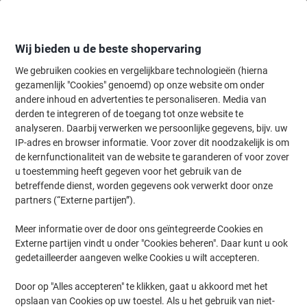
Meteen
Meteen
naar
naar
inhoud
navigatie
Wij bieden u de beste shopervaring
We gebruiken cookies en vergelijkbare technologieën (hierna
gezamenlijk "Cookies" genoemd) op onze website om onder
Home
andere inhoud en advertenties te personaliseren. Media van
Onderhoud & Veiligheid
Werkplaats
Elektrisch gereedschap & to
derden te integreren of de toegang tot onze website te
Slijpmachines
(3)
analyseren. Daarbij verwerken we persoonlijke gegevens, bijv. uw
IP-adres en browser informatie. Voor zover dit noodzakelijk is om
de kernfunctionaliteit van de website te garanderen of voor zover
Filteren op
u toestemming heeft gegeven voor het gebruik van de
betreffende dienst, worden gegevens ook verwerkt door onze
Nieuw
partners (“Externe partijen”).
Stanley FATMAX Haakse slijper 18 V
Meer informatie over de door ons geïntegreerde Cookies en
Externe partijen vindt u onder "Cookies beheren". Daar kunt u ook
Koop Meer,
Bespaar Meer
gedetailleerder aangeven welke Cookies u wilt accepteren.
119,99 €
Stuk
Vanaf 3 Stuks
145,19 € Incl. btw
Door op "Alles accepteren" te klikken, gaat u akkoord met het
Momenteel op voorraad
Levertijd 2-3
opslaan van Cookies op uw toestel. Als u het gebruik van niet-
werkdagen