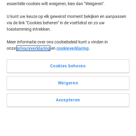
essentiële cookies wilt weigeren, kies dan "Weigeren".
Aantal
U kunt uw keuze op elk gewenst moment bekijken en aanpassen
via de link "Cookies beheren" in de voettekst en zo uw
Nieuw
toestemming intrekken.
scheppach Haakse slijper Draadloos 20
Meer informatie over ons cookiebeleid kunt u vinden in
V C-AG125-X
onze
privacyverklaring
en
cookieverklaring
.
Koop Meer,
Bespaar Meer
44,99 €
Stuk
Cookies beheren
Vanaf 3 Stuks
54,44 € Incl. btw
Verzonden door leverancier
Weigeren
Aantal
Accepteren
Nieuw
scheppach Haakse slijper Draadloos 20
V BC-AG125-X
Koop Meer,
Bespaar Meer