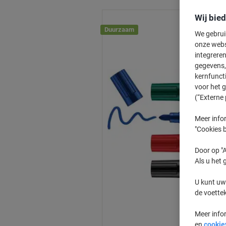
Wij bie
Duurzaam
We gebrui
onze webs
integreren
gegevens, 
kernfunct
voor het 
(“Externe 
Meer infor
"Cookies b
Door op "A
Als u het 
U kunt uw
de voette
Meer info
en
cookie