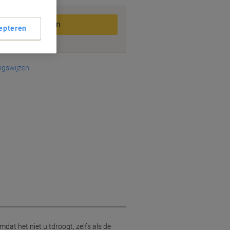
In winkelwagen
epteren
ngswijzen
dat het niet uitdroogt, zelfs als de