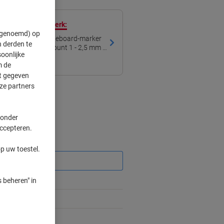
 met ons eigen merk:
" genoemd) op
et-permanent Whiteboard-marker
 derden te
t Medium Ronde punt 1 - 2,5 mm 4
oonlijke
m de
ft gegeven
ze partners
 onder
accepteren.
Korting
p uw toestel.
 beheren" in
%
2-3 werkdagen