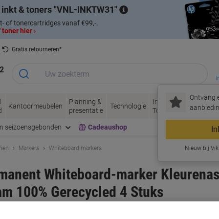
 inkt & toners
VNL-INKTW31
t- of tonercartridges vanaf €99,-.
 toner hier ›
Gratis retourneren*
2
I
Ontvang e
d
Planning &
Inkt &
Papier, Envel
Kantoormeubelen
Technologie
aanbiedin
d
presentatie
Toner
& Verpakken
en seizoensgebonden
Cadeaushop
In
enen
Markers
Whiteboard markers
Nieuw bij Vik
rmanent Whiteboard-marker Kleurena
mm 100% Gerecycled 4 Stuks
rk:
edding
Productnr.:
3334365