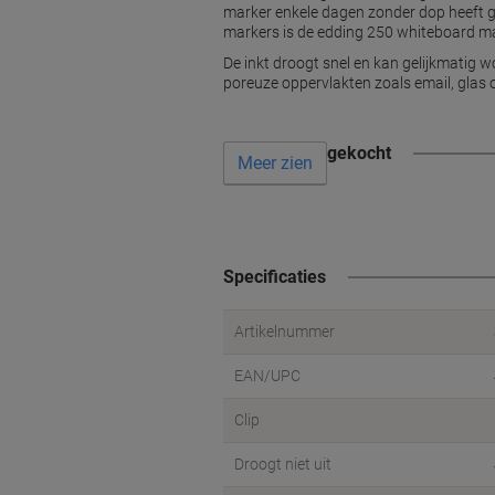
marker enkele dagen zonder dop heeft gel
markers is de edding 250 whiteboard mar
De inkt droogt snel en kan gelijkmatig
poreuze oppervlakten zoals email, glas 
Vaak samen gekocht
Meer zien
Specificaties
Artikelnummer
EAN/UPC
Clip
Droogt niet uit