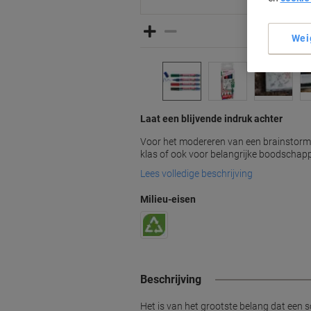
Wei
Laat een blijvende indruk achter
Voor het modereren van een brainstorms
klas of ook voor belangrijke boodschapp
Lees volledige beschrijving
Milieu-eisen
Beschrijving
Het is van het grootste belang dat een s