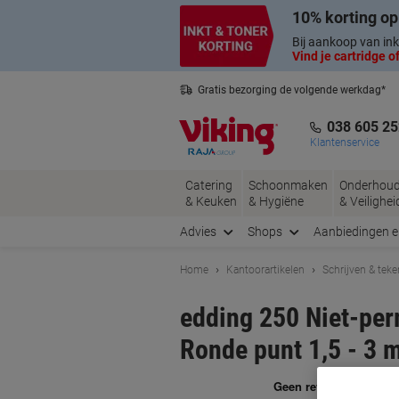
Meteen
Meteen
10% korting op
naar
naar
inhoud
navigatie
Bij aankoop van ink
Vind je cartridge of
Gratis bezorging de volgende werkdag*
Belgische klantenservice
038 605 25
Klantenservice
Catering
Schoonmaken
Onderhou
& Keuken
& Hygiëne
& Veilighei
Advies
Shops
Aanbiedingen 
Home
Kantoorartikelen
Schrijven & tek
edding 250 Niet-pe
Ronde punt 1,5 - 3 
Me