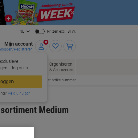
Close
NL
Prijzen excl. BTW.
Mijn account
nloggen/Registreren
xclusieve
oppen
Organiseren
Kantoorartikelen
gen – log nu in.
& Archiveren
Snel bestellen met artikelnummer
loggen
ing?
Meld u nu aan
ssortiment Medium