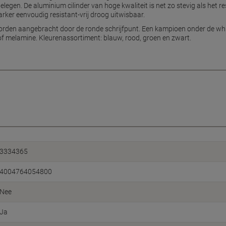
egen. De aluminium cilinder van hoge kwaliteit is net zo stevig als het re
ker eenvoudig resistant-vrij droog uitwisbaar.
 worden aangebracht door de ronde schrijfpunt. Een kampioen onder de wh
of melamine. Kleurenassortiment: blauw, rood, groen en zwart.
3334365
4004764054800
Nee
Ja