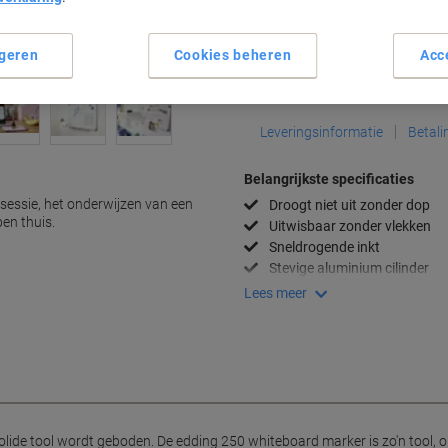
Aantal
geren
Cookies beheren
Acc
Aan een lijst toevoegen
Leveringsinformatie
Betali
Belangrijkste specificaties
essie, het onderwijzen van een
Droogt niet uit zonder dop
en thuis.
Uitwisbaar zonder vlekken
Sneldrogende inkt
Stevige aluminium cilinder
Lees meer
olide tool wordt geboden. De edding 250 whiteboard marker is zo'n tool, om