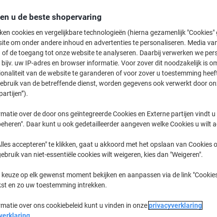
den u de beste shopervaring
Switch en bespaar
ken cookies en vergelijkbare technologieën (hierna gezamenlijk "Cookies
Viking WBM2,5 Ni
ite om onder andere inhoud en advertenties te personaliseren. Media van
Kleurenassortimen
 of de toegang tot onze website te analyseren. Daarbij verwerken we pers
Stuks
2,99 €
bijv. uw IP-adres en browser informatie. Voor zover dit noodzakelijk is o
ionaliteit van de website te garanderen of voor zover u toestemming hee
gebruik van de betreffende dienst, worden gegevens ook verwerkt door on
Koop Meer,
Bespaar Meer
partijen”).
12,79 €
Pak
Vanaf 3 Pakken
15,48 € Incl. btw
matie over de door ons geïntegreerde Cookies en Externe partijen vindt u
eheren". Daar kunt u ook gedetailleerder aangeven welke Cookies u wilt 
Aantal
Excl. btw
lles accepteren" te klikken, gaat u akkoord met het opslaan van Cookies o
gebruik van niet-essentiële cookies wilt weigeren, kies dan "Weigeren".
Pak
1
14,79 €
Pak
2
13,79 €
-6%
 keuze op elk gewenst moment bekijken en aanpassen via de link "Cookies
kst en zo uw toestemming intrekken.
Pakken
3+
12,79 €
-13
rmatie over ons cookiebeleid kunt u vinden in onze
privacyverklaring
Momenteel op voorraad
Levertijd 
verklaring
.